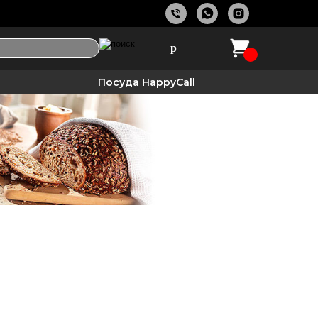
р
Посуда HappyCall