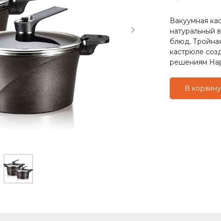
Вакуумная ка
натуральный в
блюд. Тройная
кастрюле соз
решениям Happ
В корзину