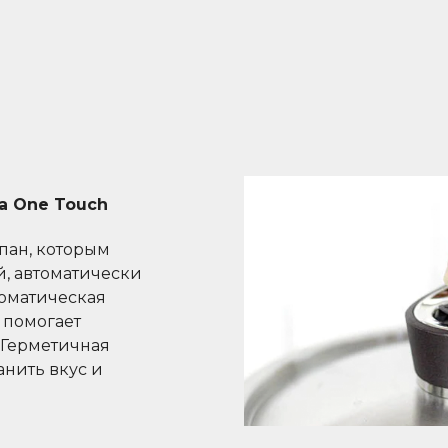
а One Touch
пан, которым
, автоматически
томатическая
 помогает
. Герметичная
анить вкус и