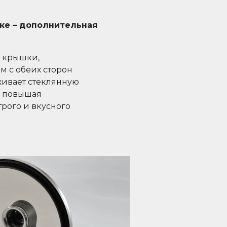
ке – дополнительная
и крышки,
м с обеих сторон
живает стеклянную
о повышая
рого и вкусного