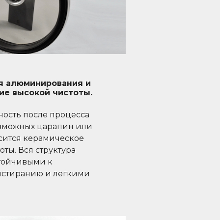
я алюминирования и
ие высокой чистоты.
ность после процесса
зможных царапин или
осится керамическое
ты. Вся структура
стойчивыми к
истиранию и легкими