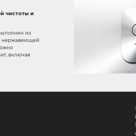
й чистоты и
выполнен из
и нержавеющей
можно
лит, включая