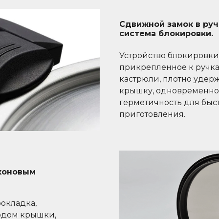
Сдвижной замок в руч
система блокировки.
Устройство блокировк
прикрепленное к ручка
кастрюли, плотно удер
крышку, одновременн
герметичность для быст
приготовления.
коновым
окладка,
одом крышки,