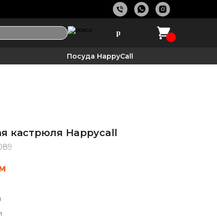
р
Посуда HappyCall
я кастрюля Happycall
089
м
л
л